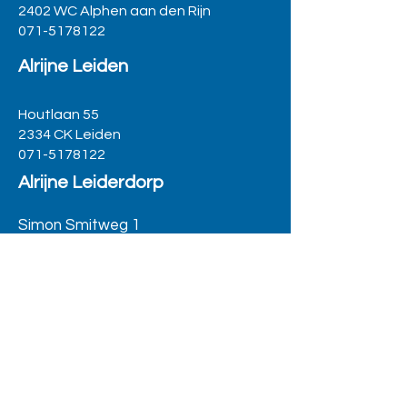
2402 WC Alphen aan den Rijn
071-5178122
Alrijne Leiden
Houtlaan 55
2334 CK Leiden
071-5178122
Alrijne Leiderdorp
Simo
n Smitweg 1
2353 GA Leiderdorp
071-5178122
www.rijnlandorthopedie.nl