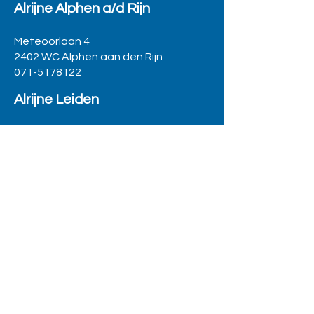
Alrijne
Alphen a/d Rijn
Meteoorlaan 4
2402 WC Alphen aan den Rijn
071-5178122
Alrijne Leiden
Houtlaan 55
2334 CK Leiden
071-5178122
Alrijne Leiderdorp
Simo
n Smitweg 1
2353 GA Leiderdorp
071-5178122
www.rijnlandorthopedie.nl